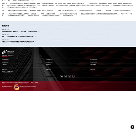
敏、、、、灵活，，以应对外界大量不确定性挑战。。。。
李刚认为，，，企业流程可解耦为四类可落地的AI Agent，，即Workflow Agent，，，，让智能体逐步接管并优化工作流，，，，实现流程自适应；Tools Agent，，，使智能体使用各种数智化工
具，，，并同员工协同执行完成具体的任务；Data Agent，，从异构系统中实时抽取、、清洗并供给高质量数据；Knowledge Agent，，显性化并动态更新企业显性与隐性知识库。。。这四类Agent或其组合能够支撑企业流
程，，，，用Agent实现企业流程将对企业数字化产生重大升级。。。
同时，，，李刚呼吁所有企业家和管理者都要深入了解AI，，并非为了成为AI专家，，，，而是要了解AI和大模型的思考方式，，，进而用AI重新定义问题、、、、设计流程、、、、衡量结果，，这样才能在企业竞争中脱颖而出。。
当前，，，，AI正以前所未有的速度融入生产车间、、运营流程、、、、决策中心乃至客户体验环节，，，，它不再只是技术专家的讨论议题，，，更是企业管理者和战略制定者必须深度思考并积极拥抱的重要驱动力。。。秉承AI for Process理
念，，，，NO钱包数码将持续输出可验证、、、可复制的AI落地范式，，，帮助更多企业把AI转化为可衡量、、、可持续的商业价值。。
推荐阅读
2025 / 07 / 17
NO钱包数码×岚图：场景落子，，，全盘布局，，破局企业AI落地
2025 / 07 / 16
首批！！！NO钱包数码入选《2025数字经济出海典型案例》
2025 / 07 / 15
安徽首台！！NO钱包鲲泰鲲鹏技术路线商用电脑在合肥下线
股票代码：000034.SZ
NO钱包控股
NO钱包信息
NO钱包问学
NO钱包鲲泰
NO钱包云科
NO钱包商桥
山石网科
高科数聚
GoPomelo
联系我们
隐私政策
法律声明
网络安全与隐私保护
版权所有2016-2025 NO钱包数码集团股份有限公司，，保留一切权利。。
京ICP备05051615号-1
京公网安备 11010802037792号